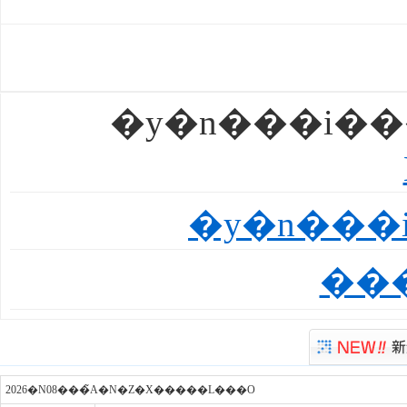
�y�n���i��
�y�n���
��
2026�N08���̃A�N�Z�X�����L���O