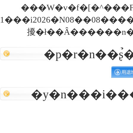
���W�v�f�[�^���
1���i2026�N08��08���
擾�ł��Ȃ������n�
�p�r�n��ʂ
�y�n���i�