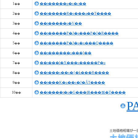
1
��t�����q�s�c��
��
2
��t�����R�s���a��T����
��
3
��t�����s�V��
��
4
��t�����P�J�s���P�J�R����
��
5
��t�����P�J�s�x���Q����
��
6
��t������s���]��
��
7
��t���l�X���s�����P�u
��
8
��t���s��s�{�k���R����
��
9
��t���K�u��s�J�ÂT����
��
10
��t����t�s�Ԍ���挟���쒬�T����
��
P