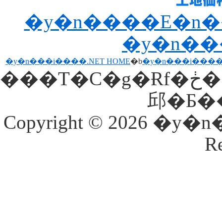
�y�n����E�n����
�y�n��
�y�n���i����.NET HOME
�b
�y�n���i����
���T�C�g�Ɍf�ڂ���Ă�����E�ʐ^���𖳒f�Ōf�ځE�]�p���
Copyright © 2026 �y�
Re