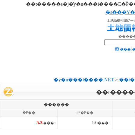
�s���Y�
�����
���[
�y�n���i����.NET
>
��t
��t����
������
�ؒP��
m²�P��
5.3
1.6
���~
���~