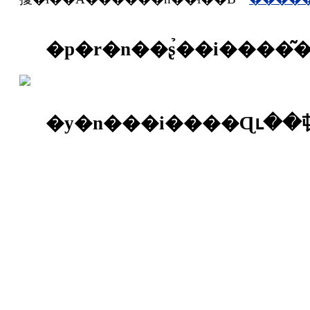
�p�r�n��ʂ̉��i����
�y�n���i����Ɋւ�