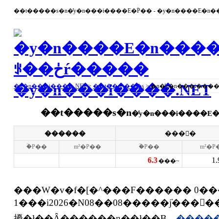
�y�n���i����.NET
>
��t��
>
���s
> �n�̓y�n���i����
��t�����s�n
�̓y�n���i����E�
������
���񕨌�
�ؒP��
m²�P��
�ؒP��
m²�P
6.3
1.
���~
���W�v�f�[�^���F������ 0��
1���i2026�N08��08�����݁j���
擾�ł��Ȃ������n��ł��B
�����