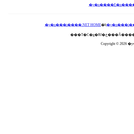
�y�n���i����.NET HOME
�b
�y�n���i�
Copyright © 2026 