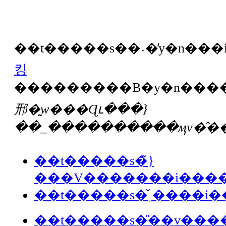
킹
邢�͍w���Ɋւ���}
��_����������ӎv�̂��
��t�����s�̃}
���V�������i���
��t�����s�̌ˌ����i
��t�����s�̎��v��