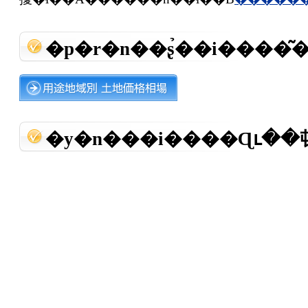
�p�r�n��ʂ̉��i����
�y�n���i����Ɋւ�