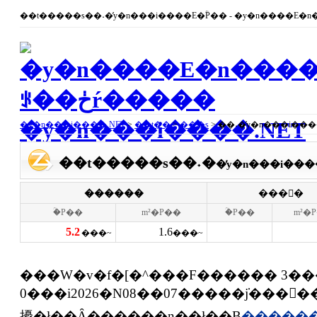
�y�n���i����.NET
>
��t��
>
���s
> ��˖�̓y�n���i���
��t�����s��˖�
�̓y�n���i���
������
���񕨌�
�ؒP��
m²�P��
�ؒP��
m²�
5.2
1.6
���~
���~
���W�v�f�[�^���F������ 3��
0���i2026�N08��07�����݁j���
擾�ł��Ȃ������n��ł��B
������