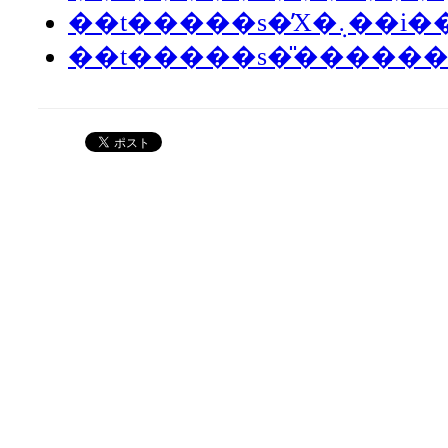
��t�����s�̓X
��t�����s�̎�����