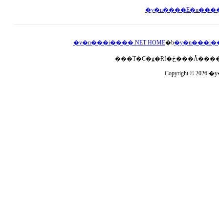
�y�n���i����.NET HOME
�b
�y�n���i�
Copyright © 2026 