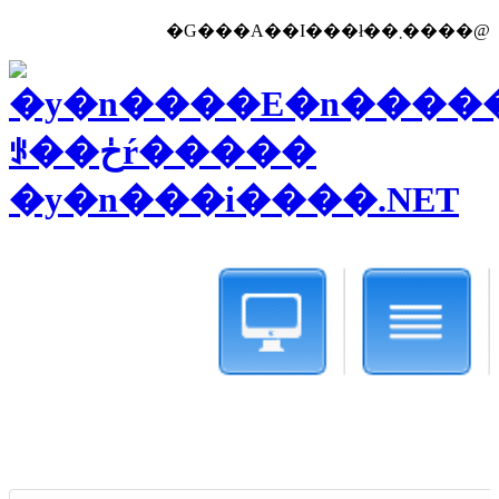
�G���A��I���ł��܂����@