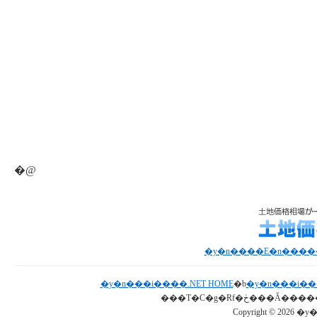
�@
�y�n���i����.NET HOME
�b
�y�n���i��
Copyright © 2026 �y