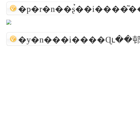
�p�r�n��ʂ̉��i����͂
�y�n���i����Ɋւ��