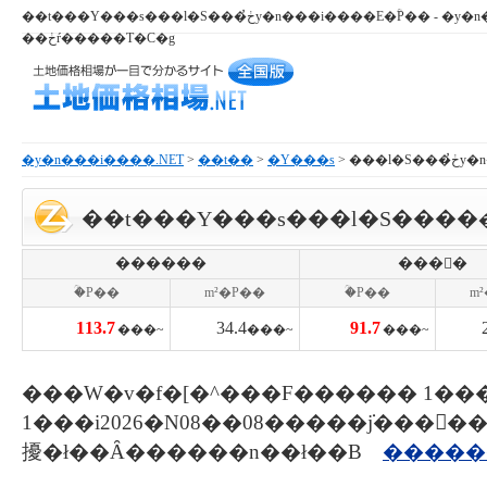
��t���Y���s���l�S���ڂ̓y�n���i����E�ؒP�� - �y�n����E�n�����ꂪ
��ڂŕ�����T�C�g
�y�n���i����.NET
>
��t��
>
�Y���s
> ��
��t���Y���s���l�S����
������
���񕨌�
�ؒP��
m²�P��
�ؒP��
m
113.7
34.4
91.7
���~
���~
���~
���W�v�f�[�^���F������ 1��
1���i2026�N08��08�����݁j���󗓕
擾�ł��Ȃ������n��ł��B
�����