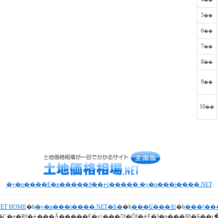
��
5
��
6
��
7
��
8
��
9
��
10
��
�y�n����E�n�����ꂪ��ڂŕ����� �y�n���i����.NET
T HOME
�b
�y�n���i����.NET�Ƃ�
�b
���₢���킹
�b
���[��