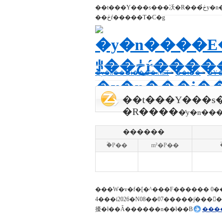
��t���Y���s���㓇�R���ڂ̓y�n���i����E�ؒP�� - �y�n����E�n�����ꂪ
��ڂŕ�����T�C�g
�y�n���i����.NET
>
��t��
>
�Y
��t���Y���s
�R����
�̓y�n��
������
�ؒP��
m²�P��
���W�v�f�[�^���F������ 0�
4���i2026�N08��07�����݁j���
擾�ł��Ȃ������n��ł��B
���