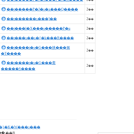
��
��t�����P�J�s�x���Q����
2
��
�x�]�Q����
��t������s���]��
2
��
�x�]�R����
��t���l�X���s�����P�u
2
��
�x�]�S����
��t���s��s�{�k���R����
2
��
��t����t�s�Ԍ���挟���쒬
2
�x�]�T����
��
�T����
��t����t�s�Ԍ���斋
�x�]�U����
2
��
�����S����
�}�K�W���ɂ���
���T�C�g�Ɍf�ڂ���Ă�����E�ʐ^���𖳒f�Ōf�ځE�]�p���邱�Ƃ��ւ��܂��B