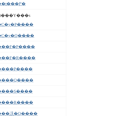
��t���֖߂�
t���Y���s
�C�y�P����
�C�y�Q����
���F�P����
���F�R����
����P����
����Q����
����S����
����R����
���㓇�Q����