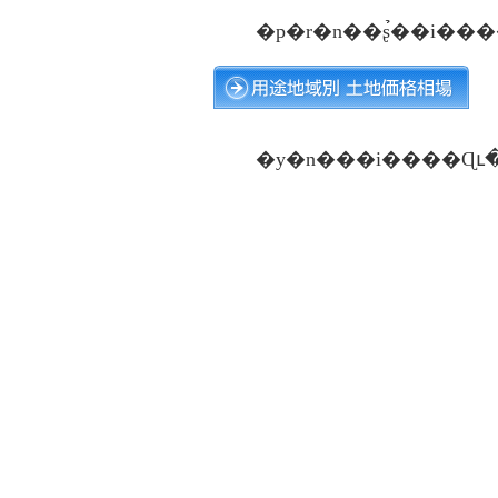
�p�r�n��ʂ̉��i��
�y�n���i����Ɋ