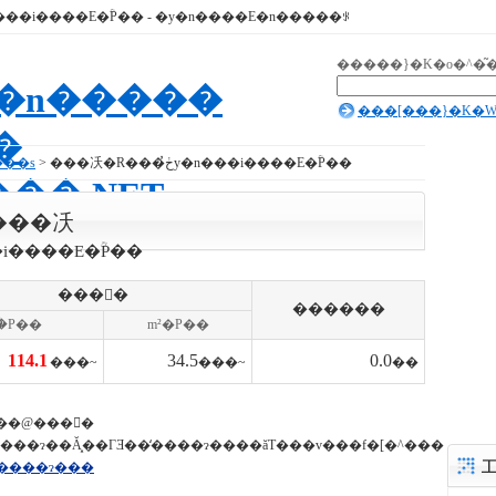
�����}�K�o�^�͂
���[���}�K�W
���s
> ���㓇�R���ڂ̓y�n���i����E�ؒP��
���㓇
�i����E�ؒP��
���񕨌�
������
�ؒP��
m²�P��
114.1
34.5
0.0
���~
���~
��
��@���񕨌�
����ɂ��Ă͓��ГƎ��̒����ɂ����ăT���v���f�[�^���
����ɂ���