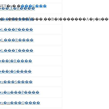
�R���ڂ̓y�n���i�E�y�n����E�n������̏ڍׂɂ��ẮA�u�y�n���i����.NET�v�܂�
���₢���
���㓇�R����
���D�S����
�L���P����
�L���R����
�L���T����
���l�R����
���l�S����
�x���S����
�x�m���P����
�x�m���Q����