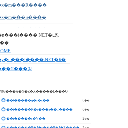
�x�m���R����
�x�m���S����
�x�m���T����
�n���i����.NET�ւ悤
���l�Q����
��
HOME
���l�R����
�y�n���i����.NET�Ƃ�
�ٓV�P����
���₢���킹
�ٓV�Q����
�k�h�Q����
�N08���̃A�N�Z�X�����L���O
��t�����q�s�c��
6
��
�k�h�R����
��t�����R�s���a��T����
6
��
�k�h�S����
��t�����s�V��
2
��
�x�]�P����
��t�����P�J�s���P�J�R����
2