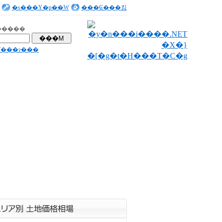
�s���Y�p��W
���₢���킹
�����
���ɂ���