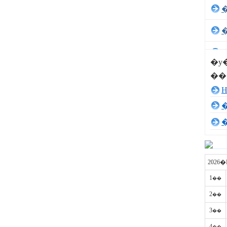
�y
��
2026
1
��
2
��
3
��
4