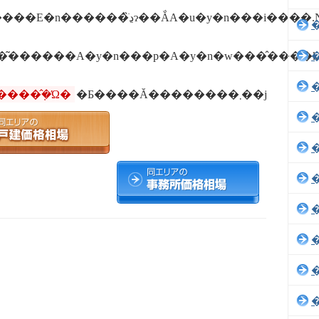
���݂̂�Ώ�
�Ƃ����Ă��������܂��j