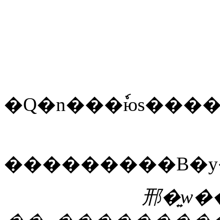
邢�͍w�