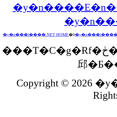
�y�n����E�n����
�y�n��
�y�n���i����.NET HOME
�b
�y�n���i����
���T�C�g�Ɍf�ڂ���Ă�����E�ʐ^���𖳒f�Ōf�ځE�]�p���
Copyright © 2026 
Right