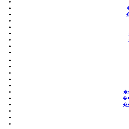
�
�
�