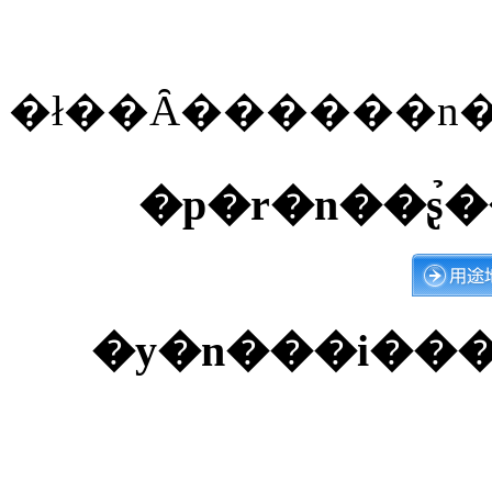
�ł��Ȃ������n�
�p�r�n��ʂ̉
�y�n���i��