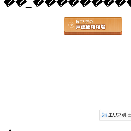
��_����������