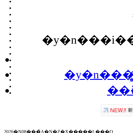
�y�n���i�
�y�n���
��
2026�N08���̃A�N�Z�X�����L���O