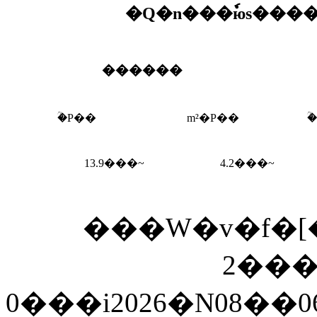
�Q�n���ٗюs���
������
�ؒP��
m²�P��
�
13.9
���~
4.2
���~
���W�v�f�
2���
0���i2026�N08�