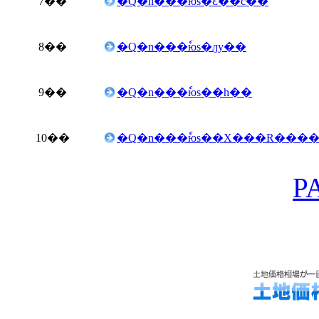
7
��
�Q�n���ٗюs�Ԑ��c��
8
��
�Q�n���ٗюs�ԓy��
9
��
�Q�n���ٗюs��h��
10
��
�Q�n���ٗюs��X���R���
P