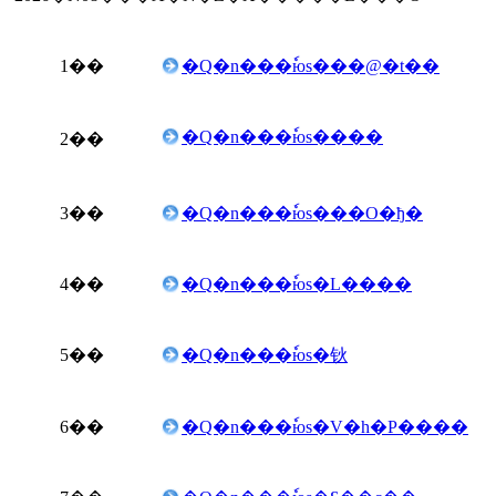
1
��
�Q�n���ٗюs���@�t��
�Q�n���ٗюs����
2
��
3
��
�Q�n���ٗюs���O�ђ�
4
��
�Q�n���ٗюs�L����
5
��
�Q�n���ٗюs�钬
6
��
�Q�n���ٗюs�V�h�P����