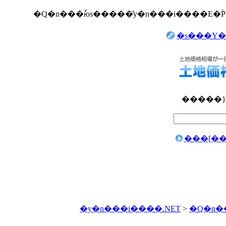
�s���Y�
�����}
���[��
�y�n���i����.NET
>
�Q�n�