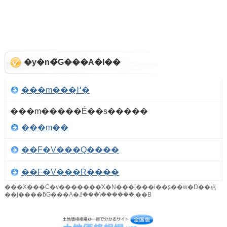
�y�n�̃G���A�I��
���m���֖߂�
���m�����É��s�����
���m��
��F�V���Q����
��F�V���R����
���X���C�v�������̓X�N���[���i��ʂ��w�Ŋ��点
�G�X�����l����
��j����ƃG���A�ꗗ���\������܂��B
�^�͒ʂP����