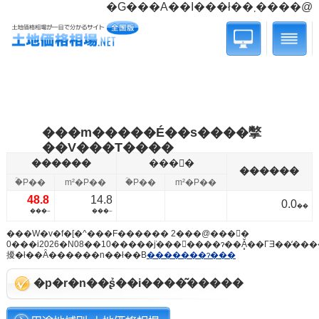
�G���A��I���ł��܂����@
���m�����É��s����撆
��V���T����
������
���񕨌�
������
�ؒP��
m²�P��
�ؒP��
m²�P��
48.8
14.8
0.0
��
���~
���~
���W�v�f�[�^���F������ 2���@���񕨌�
0���i2026�N08��10�����݁j���󗓕����ɂ��Ă͓��ГƎ��̒�
擾�ł��Ȃ������n��ł��B
�������ɂ���
�p�r�n��ʂ̉��i����͂�����